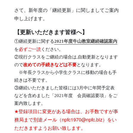
さて、新年度の「継続更新」に関しましてご案内
申し上げます。
【更新いただきます皆様へ】
①
継続更新に関する
2021年度牛山教室継続確認案内
を
必ずご一読
ください。
②現行クラスをご継続の場合は,
自動更新となります
ので
改めての手続きなどは不要
となります。
※年長クラスから小学生クラスに移動の場合も手
続きは不要です。
③継続いただきました皆様には3月中に年間予定表
などを含めました「2021年度 会員確認要項」をご
案内致します。
★
登録項目に変更がある場合は、お手数ですが事
務局まで別途メール（
npfc1970@npfc.biz
）をい
ただきますようお願い致します。