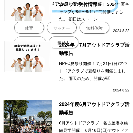
アウトドアクラブの受付情報
2024年夏キャンプ開催！ 2024年夏キ
ャンプが8/9〜8/11にて開催しまし
た。 初日はストーン
体育
サッカー
無料体験
2024.8.22
新規入会募集
受付中
2024年 7月アウトドアクラブ活
動報告
NPFC夏祭り開催！ 7月21日(日)アウ
トドアクラブで夏祭りを開催しまし
た。 雨天のため、開催が延
2024.8.22
2024年度6月アウトドアクラブ活
動報告
6月アウトドアクラブ 名古屋港水族
館見学開催！ 6月16日(日)アウトドア