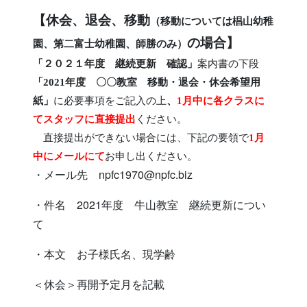
【休会、退会、移動
（移動については椙山幼稚
の場合】
園、第二富士幼稚園、師勝のみ）
「２０２１年度 継続更新 確認」
案内書の下段
「
2021
年度 〇〇教室 移動・退会・休会希望用
紙」
に必要事項をご記入の上
、
1
月中に各クラスに
てスタッフに直接提出
ください。
直接提出ができない場合には、下記の要領で
1
月
中に
メールにて
お申し出ください。
・メール先
npfc1970@npfc.biz
・件名
2021
年度 牛山教室 継続更新につい
て
・本文 お子様氏名、現学齢
＜
休会＞再開予定月を記載