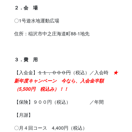
２．会 場
〇1号遊水地運動広場
住所：稲沢市中之庄海道町88-1地先
３．費 用
【入会金】
１１，０００円
（税込）／入会時
★
新年度キャンペーン 今なら、入会金半額
（5,500円 税込み）！！
【保険】９００円（税込） ／年間
【月謝】
〇月４回コース 4,400円（税込）