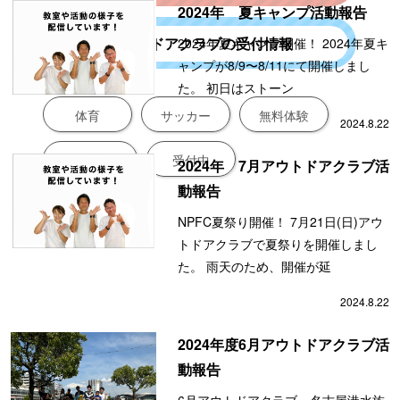
2024年 夏キャンプ活動報告
アウトドアクラブの受付情報
2024年夏キャンプ開催！ 2024年夏キ
ャンプが8/9〜8/11にて開催しまし
た。 初日はストーン
体育
サッカー
無料体験
2024.8.22
新規入会募集
受付中
2024年 7月アウトドアクラブ活
動報告
NPFC夏祭り開催！ 7月21日(日)アウ
トドアクラブで夏祭りを開催しまし
た。 雨天のため、開催が延
2024.8.22
2024年度6月アウトドアクラブ活
動報告