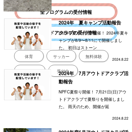
全プログラムの受付情報
2024年 夏キャンプ活動報告
アウトドアクラブの受付情報
2024年夏キャンプ開催！ 2024年夏キ
ャンプが8/9〜8/11にて開催しまし
た。 初日はストーン
体育
サッカー
無料体験
2024.8.22
新規入会募集
受付中
2024年 7月アウトドアクラブ活
動報告
NPFC夏祭り開催！ 7月21日(日)アウ
トドアクラブで夏祭りを開催しまし
た。 雨天のため、開催が延
2024.8.22