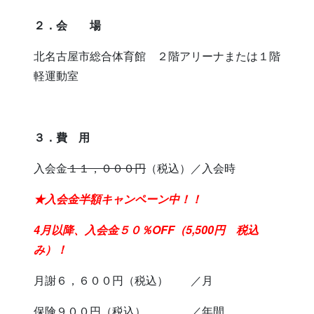
２．会 場
北名古屋市総合体育館 ２階アリーナまたは１階
軽運動室
３．費 用
入会金
１１，０００円
（税込）／入会時
★入会金半額キャンペーン中！！
4月以降、入会金５０％OFF（5,500円 税込
み）！
月謝６，６００円（税込） ／月
保険９００円（税込） ／年間