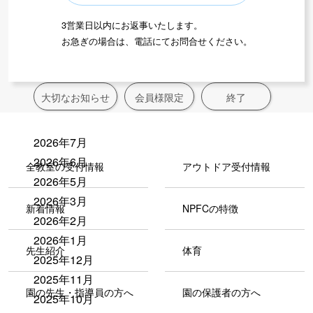
3営業日以内にお返事いたします。
お急ぎの場合は、電話にてお問合せください。
新着情報アーカイブス
大切なお知らせ
会員様限定
終了
2026年7月
2026年6月
全教室の受付情報
アウトドア受付情報
2026年5月
2026年3月
新着情報
NPFCの特徴
2026年2月
2026年1月
先生紹介
体育
2025年12月
2025年11月
園の先生・指導員の方へ
園の保護者の方へ
2025年10月