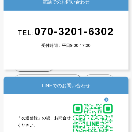
電話でのお問い合わせ
先生たちのブログ
070-3201-6302
TEL:
未分類
成人フィットネス
受付時間：平日9:00-17:00
幼少体育教育
代表・長谷川ブログ
アウトドアクラブ
昭和フィットネスとNPFCの歴史
親子体操
LINEでのお問い合わせ
先生たちのブログ一覧
「友達登録」の後、お問合せ
2024年10月
ください。
2024年8月