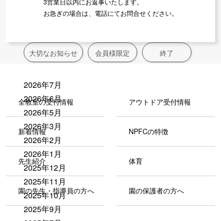
3営業日以内にお返事いたします。
お急ぎの場合は、電話にてお問合せください。
新着情報アーカイブス
大切なお知らせ
会員様限定
終了
2026年7月
2026年6月
全教室の受付情報
アウトドア受付情報
2026年5月
2026年3月
新着情報
NPFCの特徴
2026年2月
2026年1月
先生紹介
体育
2025年12月
2025年11月
園の先生・指導員の方へ
園の保護者の方へ
2025年10月
2025年9月