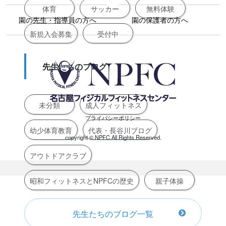
体育
サッカー
無料体験
園の先生・指導員の方へ
園の保護者の方へ
新規入会募集
受付中
先生たちのブログ
未分類
成人フィットネス
プライバシーポリシー
幼少体育教育
代表・長谷川ブログ
copyright ©︎ NPFC All Rights Reserved.
アウトドアクラブ
昭和フィットネスとNPFCの歴史
親子体操
先生たちのブログ一覧