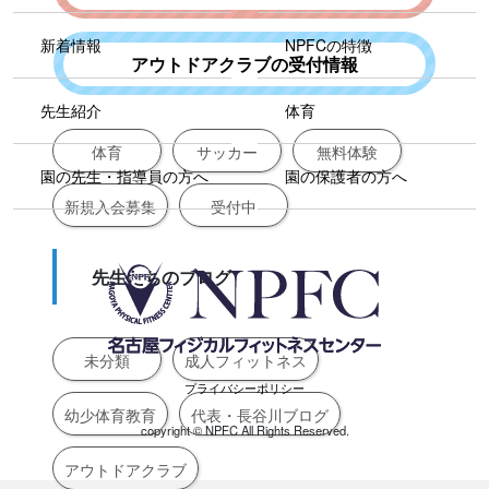
新着情報
NPFCの特徴
アウトドアクラブの受付情報
先生紹介
体育
体育
サッカー
無料体験
園の先生・指導員の方へ
園の保護者の方へ
新規入会募集
受付中
先生たちのブログ
未分類
成人フィットネス
プライバシーポリシー
幼少体育教育
代表・長谷川ブログ
copyright ©︎ NPFC All Rights Reserved.
アウトドアクラブ