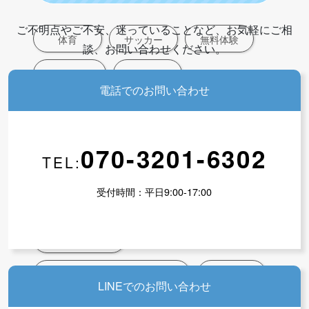
ご不明点やご不安、迷っていることなど、お気軽にご相
体育
サッカー
無料体験
談、お問い合わせください。
新規入会募集
受付中
電話でのお問い合わせ
先生たちのブログ
070-3201-6302
TEL:
未分類
成人フィットネス
受付時間：平日9:00-17:00
幼少体育教育
代表・長谷川ブログ
アウトドアクラブ
昭和フィットネスとNPFCの歴史
親子体操
LINEでのお問い合わせ